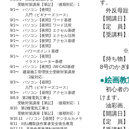
す。
受験対策講座【筆記】〈後期対応〉1
外反母趾
9/1〜 パソコン【夜間】
入門（ビギナーズコース）
【開講日】8
9/1〜 パソコン【夜間】ワード基礎
9/1〜 パソコン【夜間】ワード活用
【定 員】
9/1〜 パソコン【夜間】エクセル基礎
【受講料】
9/1〜 パソコン【夜間】エクセル活用
9/1〜 パソコン【夜間】アクセス基礎
地域外の
9/1〜 パソコン【夜間】
※編み
パワーポイント基礎
9/1〜 パソコン【夜間】
【持ち物】
イラストレーター基礎
8号のかぎ
9/1〜 パソコン【夜間】JW-CAD基礎
9/3〜 建築施工管理技士受験対策講座
〈2級対応〉
●絵画教
9/3〜 パソコン【昼間】
入門（ビギナーズコース）
初心者の
9/3〜 パソコン【昼間】アクセス基礎
けます。
9/8.9 第2種電気工事士
受験対策講座【筆記】〈後期対応〉1
油彩画、
9/10 第2種電気工事士
【開講日】8/
受験対策講座【筆記】〈後期対応〉2
9/10.11 パソコン【昼間】デジタルカメラ
【定 員】
9/11 刈払機取扱作業者安全衛生教育
9/12.13 高所作業車運転技能講習