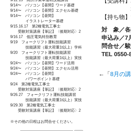
【受講料】
9/14〜 パソコン【昼間】ワード基礎
地域外の
9/14〜 パソコン【昼間】エクセル基礎
9/14〜 パソコン【昼間】
【持ち物】
イラストレーター基礎
9/15.16.17 第2種電気工事士
対 象／各
受験対策講座【筆記】〈後期対応〉2
9/16.17 低圧電気特別教育
申込み／7
9/19 フォークリフト運転技能講習
問合せ／駿
技能講習（最大荷重1t以上）学科
9/20 フォークリフト運転技能講習
TEL 0550-
技能講習（最大荷重1t以上）実技
9/24〜 パソコン【昼間】ワード活用
9/24〜 パソコン【昼間】エクセル活用
←「
8月の
9/24〜 パソコン【昼間】
パワーポイント基礎
9/24 第2種電気工事士
受験対策講座【筆記】〈後期対応〉2
9/26.27 フォークリフト運転技能講習
技能講習（最大荷重1t以上）実技
9/29.30 第2種電気工事士
受験対策講座【筆記】〈後期対応〉2
※その他の日程はお問合せください。