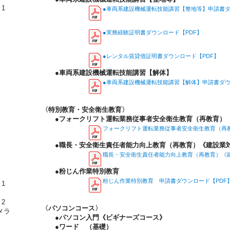
1
●車両系建設機械運転技能講習【整地等】申請書ダ
●実務経験証明書ダウンロード【PDF】
●レンタル賃貸借証明書ダウンロード【PDF】
●車両系建設機械運転技能講習【解体】
●車両系建設機械運転技能講習【解体】申請書ダウ
〈特別教育・安全衛生教育〉
●フォークリフト運転業務従事者安全衛生教育（再教育）
フォークリフト運転業務従事者安全衛生教育（再教
●職長・安全衛生責任者能力向上教育（再教育）《建設業
職長・安全衛生責任者能力向上教育（再教育）《建
●粉じん作業特別教育
粉じん作業特別教育 申請書ダウンロード【PDF
1
2
〈パソコンコース〉
メラ
●パソコン入門《ビギナーズコース》
●ワード （基礎）