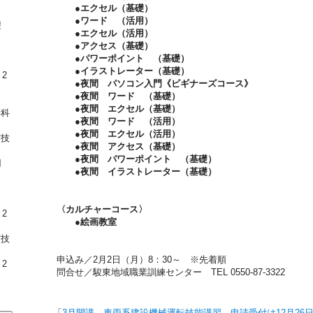
●エクセル（基礎）
●ワード （活用）
礎
●エクセル（活用）
●アクセス（基礎）
●パワーポイント （基礎）
●イラストレーター（基礎）
2
●夜間 パソコン入門《ビギナーズコース》
●夜間 ワード （基礎）
●夜間 エクセル（基礎）
科
●夜間 ワード （活用）
●夜間 エクセル（活用）
技
●夜間 アクセス（基礎）
●夜間 パワーポイント （基礎）
用
●夜間 イラストレーター（基礎）
〈カルチャーコース〉
2
●絵画教室
技
申込み／2月2日（月）8：30～ ※先着順
2
問合せ／駿東地域職業訓練センター TEL 0550-87-3322
←「
3月開講 車両系建設機械運転技能講習 申請受付は12月26