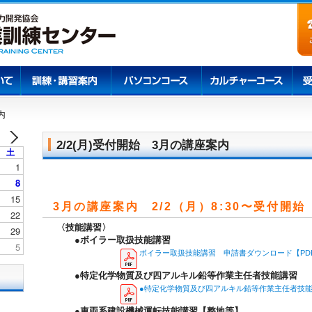
職業訓練センター
内
2/2(月)受付開始 3月の講座案内
土
1
8
15
3月の講座案内 2/2（月）8:30〜受付開始
22
〈技能講習〉
29
●ボイラー取扱技能講習
5
ボイラー取扱技能講習 申請書ダウンロード【PD
●特定化学物質及び四アルキル鉛等作業主任者技能講習
●特定化学物質及び四アルキル鉛等作業主任者技能
●車両系建設機械運転技能講習【整地等】