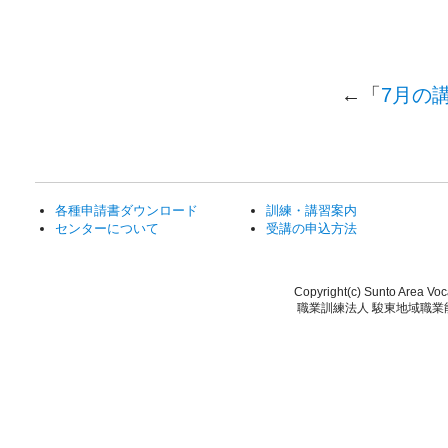
←「
7月の
各種申請書ダウンロード
訓練・講習案内
センターについて
受講の申込方法
Copyright(c) Sunto Area Voca
職業訓練法人 駿東地域職