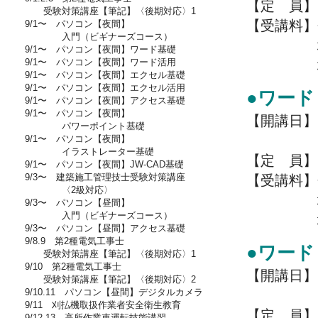
【定 員】
受験対策講座【筆記】〈後期対応〉1
【受講料】
9/1〜 パソコン【夜間】
入門（ビギナーズコース）
地域住民
9/1〜 パソコン【夜間】ワード基礎
9/1〜 パソコン【夜間】ワード活用
地域外の
9/1〜 パソコン【夜間】エクセル基礎
9/1〜 パソコン【夜間】エクセル活用
●ワード
9/1〜 パソコン【夜間】アクセス基礎
9/1〜 パソコン【夜間】
【開講日】7/
パワーポイント基礎
13:00～
9/1〜 パソコン【夜間】
イラストレーター基礎
【定 員】
9/1〜 パソコン【夜間】JW-CAD基礎
9/3〜 建築施工管理技士受験対策講座
【受講料】
〈2級対応〉
地域住民
9/3〜 パソコン【昼間】
入門（ビギナーズコース）
地域外の
9/3〜 パソコン【昼間】アクセス基礎
9/8.9 第2種電気工事士
●ワード
受験対策講座【筆記】〈後期対応〉1
9/10 第2種電気工事士
【開講日】7/
受験対策講座【筆記】〈後期対応〉2
9/10.11 パソコン【昼間】デジタルカメラ
13:00～
9/11 刈払機取扱作業者安全衛生教育
【定 員】
9/12.13 高所作業車運転技能講習