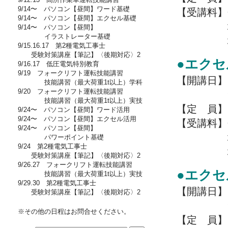
9/14〜 パソコン【昼間】ワード基礎
【受講料】
9/14〜 パソコン【昼間】エクセル基礎
地域住民
9/14〜 パソコン【昼間】
イラストレーター基礎
地域外の
9/15.16.17 第2種電気工事士
受験対策講座【筆記】〈後期対応〉2
●エク
9/16.17 低圧電気特別教育
9/19 フォークリフト運転技能講習
【開講日】7/
技能講習（最大荷重1t以上）学科
9/20 フォークリフト運転技能講習
9:00～1
技能講習（最大荷重1t以上）実技
【定 員】
9/24〜 パソコン【昼間】ワード活用
9/24〜 パソコン【昼間】エクセル活用
【受講料】
9/24〜 パソコン【昼間】
地域住民
パワーポイント基礎
9/24 第2種電気工事士
地域外の
受験対策講座【筆記】〈後期対応〉2
9/26.27 フォークリフト運転技能講習
●エク
技能講習（最大荷重1t以上）実技
9/29.30 第2種電気工事士
【開講日】7/
受験対策講座【筆記】〈後期対応〉2
9:00～1
※その他の日程はお問合せください。
【定 員】