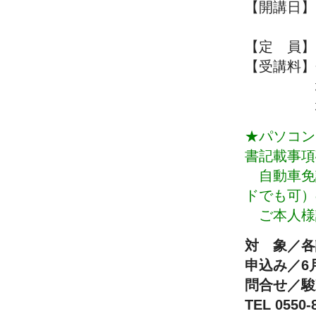
【開講日】7
19:00
【定 員】
【受講料】
地域住民
地域外の
★パソコン
書記載事項
自動車免
ドでも可）
ご本人様
対 象／各
申込み／6
問合せ／駿
TEL 0550-